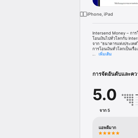
iPhone, iPad
Intersend Money – การโอน
โอนเงินไปทั่วโลกกับ Inte
จาก “ธนาคารแห่งประเทศไ
การโอนเงินทั่วโลกเป็นเรื่อง
เพิ่มเติม
ทำไมต้องเลือก Intersen
- ปลอดภัยและมั่นใจ – กา
- ค่าธรรมเนียมต่ำและอัตร
การจัดอันดับและคว
ได้ประโยชน์สูงสุด

- โอนเงินได้รวดเร็ว – โอนเง
- ครอบคลุมทั่วโลก – โอนเ
5.0
ง่ายดาย

วิธีการใช้งาน

1. สมัครสมาชิก – สร้างบัญ
จาก 5
2. ยืนยันตัวตน – การยืนยั
3. โอนเงินทั่วโลก – การโอ
ดาวน์โหลด Intersend Mone
แอพดีมาก
แลกเปลี่ยนที่ให้คุณได้ประโ