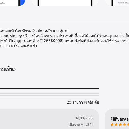
เงินทั่วโลกที่รวดเร็ว ปลอดภัย และคุ้มค่า

rsend Money บริการโอนเงินระหว่างประเทศที่เชื่อถือได้และได้รับอนุญาตอย่างเ
ทย” (ใบอนุญาตเลขที่ MT125650096) แพลตฟอร์มที่ปลอดภัยและใช้งานง่ายขอ
ง่าย รวดเร็ว และคุ้มค่า

d Money?

รทำธุรกรรมของคุณได้รับการปกป้องด้วยมาตรการความปลอดภัยที่ทันสมัย

าแลกเปลี่ยนดี – รับความคุ้มค่าสูงสุดด้วยค่าธรรมเนียมการโอนที่ต่ำ และเรทแลกเป
ามเห็น
ินทันทีเพียงแค่ไม่กี่ขั้นตอน

งินไปยังครอบครัวและเพื่อนทั่วโลก หรือทำธุรกรรมการเงินกับพาร์ทเนอร์ทางธุรกิ
ชีของคุณในไม่กี่นาที

20 รายการจัดอันดับ
นตัวตนที่ปลอดภัยและไม่ยุ่งยาก

นเงินที่รวดเร็ว ปลอดภัย และคุ้มค่าผ่านปลายนิ้วของคุณ

14/11/2568
y วันนี้และสนุกกับการโอนเงินทั่วโลกที่รวดเร็วและคุ้มค่าด้วยค่าธรรมเนียมที่ต
ใช้ดีบอกต่อ
ยชน์สูงสุด!
เพื่อนรัก ชวนรีวิว