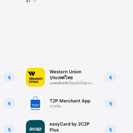
4+
Western Union
ดู
ดู
ประเทศไทย
แอพพลิเคชันโอนเงินไปต่าง
ประเทศ
T2P Merchant App
ดู
ดู
การเงิน
easyCard by 2C2P
ดู
ดู
Plus